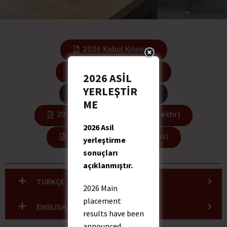
2026 Kabul Kılavuzu
2026 Admission Guide
2026 ASİL
YERLEŞTİR
Başvuru / Apply Now
ME
2026 Harç Ücretleri (Eklenecektir)
2026 Asil
2026 Kontenjanlar (Quotas)
yerleştirme
sonuçları
açıklanmıştır.
TÜRKÇE
2026 Main
placement
ENGLISH
results have been
announced.