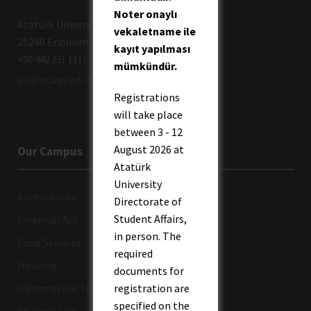
Noter onaylı
Atatürk Üniversitesi Rektörlüğü
vekaletname ile
25240 Erzurum
kayıt yapılması
+90 442 231 1111
mümkündür.
ata@atauni.edu.tr
Registrations
will take place
between 3 - 12
August 2026 at
Our Campus
Atatürk
University
Accessibility
Directorate of
Student Affairs,
Financial Aid
in person. The
Food Services
required
Housing
documents for
Information Technologies
registration are
specified on the