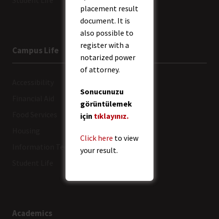
Student Life
placement result
document. It is
also possible to
register with a
Campus Life
notarized power
of attorney.
Accessibility
Sonucunuzu
Financial Aid
görüntülemek
Food Services
için
tıklayınız.
Housing
Click here
to view
Information Technologies
your result.
Student Life
Academics