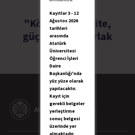
Kayıtlar 3 - 12
"Köklü üniversite,
Ağustos 2026
tarihleri
güçlü bilim, parlak
arasında
Atatürk
gelecek."
Üniversitesi
Öğrenci İşleri
Daire
Başkanlığı'nda
yüz yüze olarak
yapılacaktır.
Kayıt için
gerekli belgeler
yerleştirme
sonuç belgesi
üzerinde yer
almaktadır.