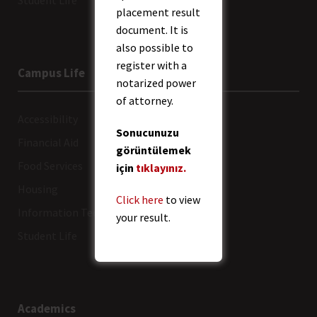
Student Life
placement result
document. It is
also possible to
register with a
Campus Life
notarized power
of attorney.
Accessibility
Sonucunuzu
Financial Aid
görüntülemek
Food Services
için
tıklayınız.
Housing
Click here
to view
Information Technologies
your result.
Student Life
Academics