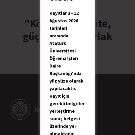
Kayıtlar 3 - 12
"Köklü üniversite,
Ağustos 2026
tarihleri
güçlü bilim, parlak
arasında
Atatürk
gelecek."
Üniversitesi
Öğrenci İşleri
Daire
Başkanlığı'nda
yüz yüze olarak
yapılacaktır.
Kayıt için
gerekli belgeler
yerleştirme
sonuç belgesi
üzerinde yer
almaktadır.