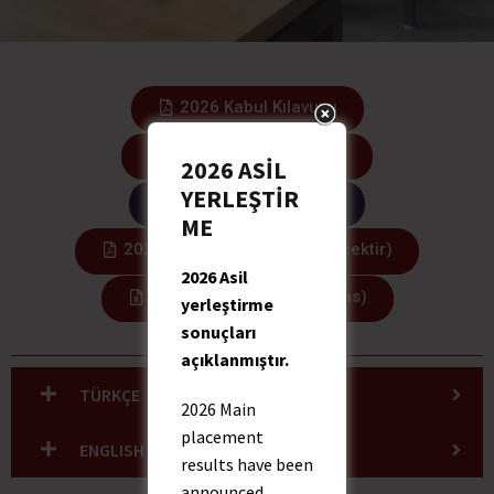
2026 Kabul Kılavuzu
2026 Admission Guide
2026 ASİL
YERLEŞTİR
Başvuru / Apply Now
ME
2026 Harç Ücretleri (Eklenecektir)
2026 Asil
2026 Kontenjanlar (Quotas)
yerleştirme
sonuçları
açıklanmıştır.
TÜRKÇE
2026 Main
placement
ENGLISH
results have been
announced.