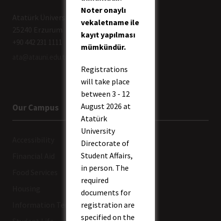
Noter onaylı
Atatürk Üniversitesi Rektörlüğü
vekaletname ile
25240 Erzurum
kayıt yapılması
+90 442 231 1111
mümkündür.
ata@atauni.edu.tr
Registrations
will take place
between 3 - 12
August 2026 at
Our Campus
Atatürk
University
Accessibility
Directorate of
Student Affairs,
Financial Aid
in person. The
Food Services
required
Housing
documents for
Information Technologies
registration are
specified on the